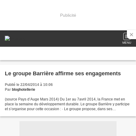
Publicité
MENU
Le groupe Barrière affirme ses engagements
Publié le 22/04/2014 à 10:06
Par
bloghotellerie
(source Pays d’Auge Mars 2014) Du 1er au 7avril 2014, la France met en
place la semaine du développement durable. Le groupe Barrière y participe
et s’organise pour cette occasion : · Le groupe propose, dans ses
restaurants, des menus qui déclinent le...