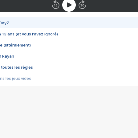
 DayZ
 a 13 ans (et vous l'avez ignoré)
e (littéralement)
im Rayan
 toutes les règles
s les jeux vidéo
us choquant de Rockstar ? - Le scandale BULLY
e plus moche de Steam
du RÊVE tourne au CAUCHEMAR
pendant 8 heures
it… à tort