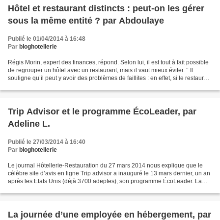
Hôtel et restaurant distincts : peut-on les gérer
sous la même entité ? par Abdoulaye
Publié le 01/04/2014 à 16:48
Par
bloghotellerie
Régis Morin, expert des finances, répond. Selon lui, il est tout à fait possible
de regrouper un hôtel avec un restaurant, mais il vaut mieux éviter. ° Il
souligne qu’il peut y avoir des problèmes de faillites : en effet, si le restaurant
ne fait plus...
Trip Advisor et le programme ÉcoLeader, par
Adeline L.
Publié le 27/03/2014 à 16:40
Par
bloghotellerie
Le journal Hôtellerie-Restauration du 27 mars 2014 nous explique que le
célèbre site d’avis en ligne Trip advisor a inauguré le 13 mars dernier, un an
après les Etats Unis (déjà 3700 adeptes), son programme ÉcoLeader. La
série ÉcoLeader de Trip Advisor...
La journée d’une employée en hébergement, par