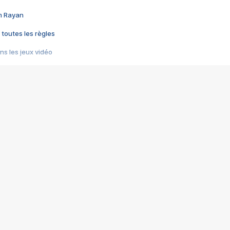
im Rayan
 toutes les règles
s les jeux vidéo
us choquant de Rockstar ? - Le scandale BULLY
e plus moche de Steam
du RÊVE tourne au CAUCHEMAR
pendant 8 heures
it… à tort
umiliés par un jeu vidéo
ire - Final Fantasy 8
ti un empire - Age of Empires
story DOFUS