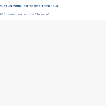
#26 : Chimène Badi raconte "Entre nous"
#25 : Indochine raconte "3e sexe"
#24 : Zaho raconte "C'est chelou"
#23 : Patrick Bruel raconte "Au café des délices"
#22 : Kyo raconte "Le chemin"
#21 : Nolwenn Leroy raconte "Cassé"
#20 : Patrick Hernandez raconte "Born to be alive"
#19 : Lorie raconte "Près de moi"
#18 : Michael Jones raconte "A nos actes manqués" (avec Jean-Jacque
#17 : Khaled raconte "Aïcha"
#16 : Corneille raconte "Parce qu'on vient de loin"
#15 : Indochine raconte "L'aventurier"